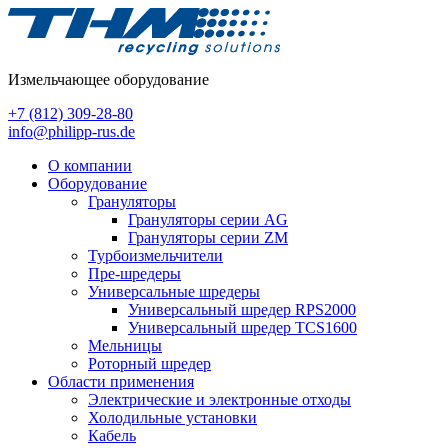
Измельчающее оборудование
+7 (812) 309-28-80
info@philipp-rus.de
О компании
Оборудование
Грануляторы
Грануляторы серии AG
Грануляторы серии ZM
Турбоизмельчители
Пре-шредеры
Универсальные шредеры
Универсальный шредер RPS2000
Универсальный шредер TCS1600
Мельницы
Роторный шредер
Области применения
Электрические и электронные отходы
Холодильные установки
Кабель