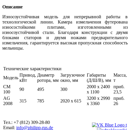
Описание
Износоустойчивая модель для непрерывной работы в
технологической линии. Камера измельчения футерована
износостойкими плитами, изготовленными из
износоустойчивой стали. Благодаря конструкции с двумя
блоками статоров и двумя ножами предварительного
измельчения, гарантируется высокая пропускная способность
мельницы.
Технические характеристики
Привод,
Диаметр
Загрузочное
Габариты
Масса,
Модель
кВт
ротора, мм
окно, мм
(Д/Ш/В), мм
т
CM
2000 x 2400
приб.
90
495
300
100
x 1100
23,5
AG
3200 x 2990
приб.
315
785
2020 x 615
2008
x 3360
26
Тел.: +7 (812) 309-28-80
Email:
info@philipp-rus.de