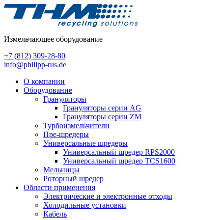
Измельчающее оборудование
+7 (812) 309-28-80
info@philipp-rus.de
О компании
Оборудование
Грануляторы
Грануляторы серии AG
Грануляторы серии ZM
Турбоизмельчители
Пре-шредеры
Универсальные шредеры
Универсальный шредер RPS2000
Универсальный шредер TCS1600
Мельницы
Роторный шредер
Области применения
Электрические и электронные отходы
Холодильные установки
Кабель